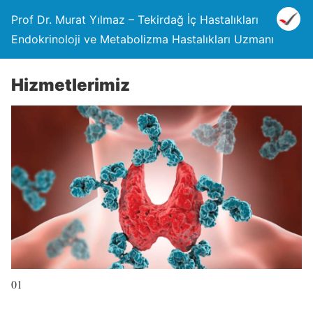
Prof Dr. Murat Yılmaz – Tekirdağ İç Hastalıkları
Endokrinoloji ve Metabolizma Hastalıkları Uzmanı
Hizmetlerimiz
01