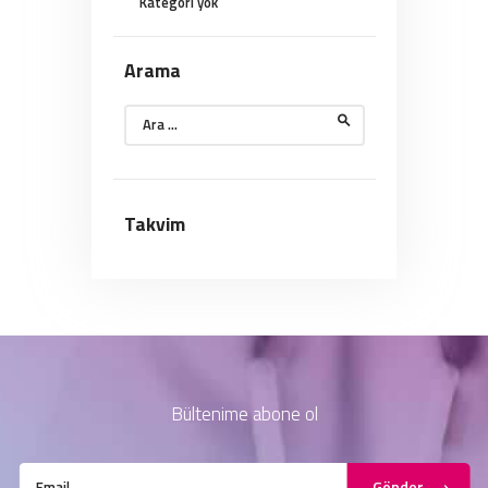
Kategori yok
Arama
Arama:
Takvim
Bültenime abone ol
Gönder