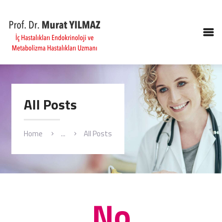
ANASAYFA
HAKKIMIZDA
All Posts
HIZMETLER
GALERI
Home
...
All Posts
ANLAŞMALI KURUMLAR
İLETIŞIM
No